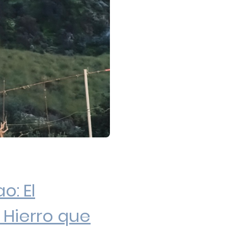
o: El
 Hierro que