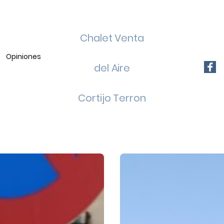
Chalet Venta
Opiniones
del Aire
Cortijo Terron